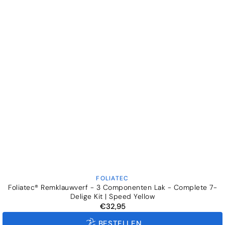
FOLIATEC
Verkoper:
Foliatec® Remklauwverf - 3 Componenten Lak - Complete 7-
Delige Kit | Speed Yellow
€32,95
Normale
prijs
BESTELLEN