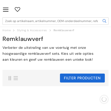
AR DE
NTENT
>
>
Home
Styling & Accessoires
Remklauwverf
Remklauwverf
Verbeter de uitstraling van uw voertuig met onze
hoogwaardige remklauwverf sets. Kies uit vele opties
aan kleuren en geef uw remklauwen een unieke look!
FILTER PRODUCTEN