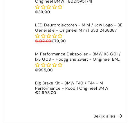
Origineel BMW | 80215A51741
€39,90
LED Deurprojectoren - Mini / Jcw Logo - 3E
Generatie - Origineel Mini | 63312468387
€102,00
€79,90
M Performance Dakspoiler - BMW X3 G01 /
Ix3 G08 - Hoogglans Zwart - Origineel BMW
| 51192464329
€995,00
Big Brake Kit - BMW F40 / F44 - M
Performance - Rood | Origineel BMW
€2.998,00
Bekijk alles