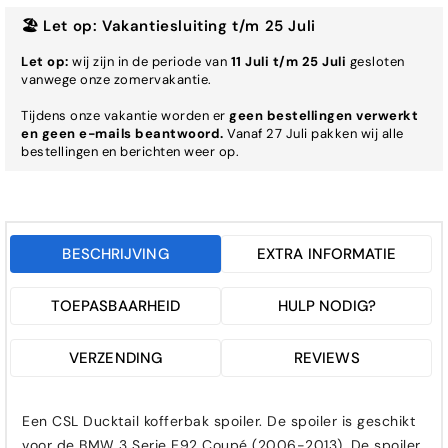
🏖️ Let op: Vakantiesluiting t/m 25 Juli
Let op:
wij zijn in de periode van
11 Juli t/m 25 Juli
gesloten
vanwege onze zomervakantie.
Tijdens onze vakantie worden er
geen bestellingen verwerkt
en geen e-mails beantwoord.
Vanaf 27 Juli pakken wij alle
bestellingen en berichten weer op.
BESCHRIJVING
EXTRA INFORMATIE
TOEPASBAARHEID
HULP NODIG?
VERZENDING
REVIEWS
Een CSL Ducktail kofferbak spoiler. De spoiler is geschikt
voor de BMW 3 Serie E92 Coupé (2006-2013). De spoiler