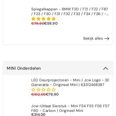
Spiegelkappen - BMW F20 / F21 / F22 / F87
/ F23 / F30 / F31 / F32 / F33 / F34 / F36 / -
M3/M4 Look - Hoogglans Zwart
€79,90
€59,90
Bekijk alles
MINI Onderdelen
LED Deurprojectoren - Mini / Jcw Logo - 3E
Generatie - Origineel Mini | 63312468387
€102,00
€79,90
Jcw-Uitlaat Sierstuk - Mini F54 F55 F56 F57
F60 - Carbon | Origineel Mini
€314,00