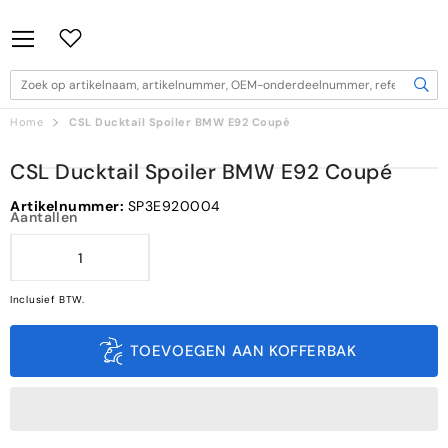
AR DE
NTENT
>
Home
CSL Ducktail Spoiler BMW E92 Coupé
ECT NAAR
CSL Ducktail Spoiler BMW E92 Coupé
CTINFORMATIE
Artikelnummer:
SP3E920004
Aantallen
Inclusief BTW.
TOEVOEGEN AAN KOFFERBAK